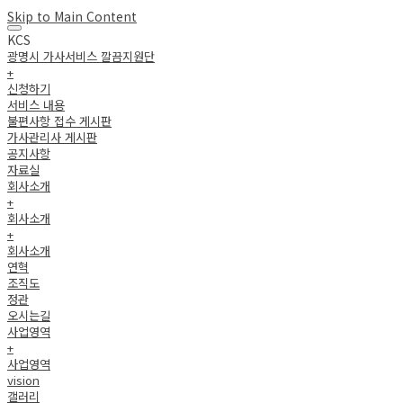
Skip to Main Content
KCS
광명시 가사서비스 깔끔지원단
+
신청하기
서비스 내용
불편사항 접수 게시판
가사관리사 게시판
공지사항
자료실
회사소개
+
회사소개
+
회사소개
연혁
조직도
정관
오시는길
사업영역
+
사업영역
vision
갤러리