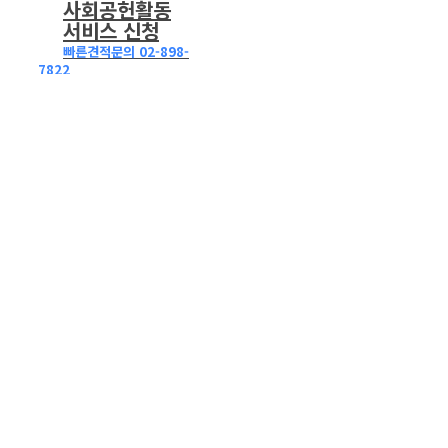
사회공헌활동
서비스 신청
빠른견적문의 02-898-
7822
깔끔왕
의
깔끔한
가사서비스!