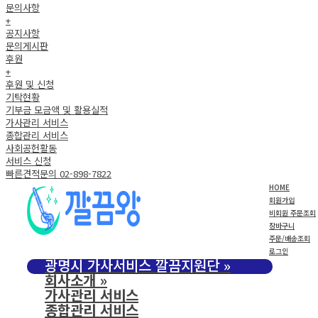
문의사항
+
공지사항
문의게시판
후원
+
후원 및 신청
기탁현황
기부금 모금액 및 활용실적
가사관리 서비스
종합관리 서비스
사회공헌활동
서비스 신청
빠른견적문의 02-898-7822
HOME
회원가입
비회원 주문조회
장바구니
주문/배송조회
로그인
광명시 가사서비스 깔끔지원단
»
회사소개
»
가사관리 서비스
종합관리 서비스