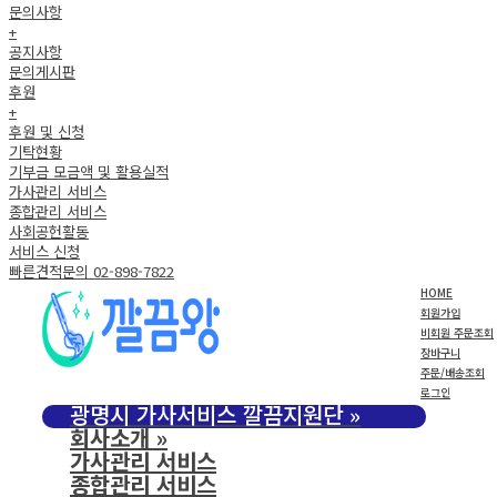
문의사항
+
공지사항
문의게시판
후원
+
후원 및 신청
기탁현황
기부금 모금액 및 활용실적
가사관리 서비스
종합관리 서비스
사회공헌활동
서비스 신청
빠른견적문의 02-898-7822
HOME
회원가입
비회원 주문조회
장바구니
주문/배송조회
로그인
광명시 가사서비스 깔끔지원단
»
회사소개
»
가사관리 서비스
종합관리 서비스