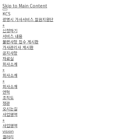
Skip to Main Content
KCS
광명시 가사서비스 깔끔지원단
+
신청하기
서비스 내용
불편사항 접수 게시판
가사관리사 게시판
공지사항
자료실
회사소개
+
회사소개
+
회사소개
연혁
조직도
정관
오시는길
사업영역
+
사업영역
vision
갤러리