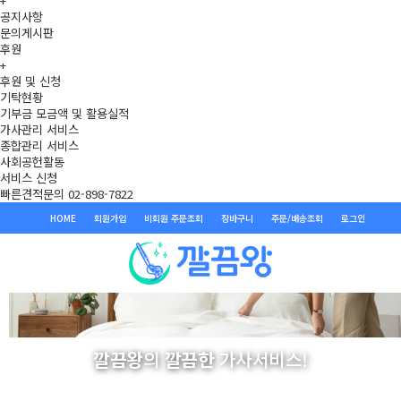
+
공지사항
문의게시판
후원
+
후원 및 신청
기탁현황
기부금 모금액 및 활용실적
가사관리 서비스
종합관리 서비스
사회공헌활동
서비스 신청
빠른견적문의 02-898-7822
HOME
회원가입
비회원 주문조회
장바구니
주문/배송조회
로그인
깔끔왕
의
깔끔한
가사서비스!