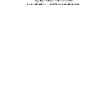
‘상생’하는 건물위생관리업
깔끔왕 Gallery
글보기
공익활동 임시 사진
관리자
조회수
43
2024-01-03 16:59