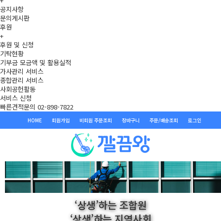
+
공지사항
문의게시판
후원
+
후원 및 신청
기탁현황
기부금 모금액 및 활용실적
가사관리 서비스
종합관리 서비스
사회공헌활동
서비스 신청
빠른견적문의 02-898-7822
HOME
회원가입
비회원 주문조회
장바구니
주문/배송조회
로그인
‘상생’하는 조합원
‘상생’하는 지역사회